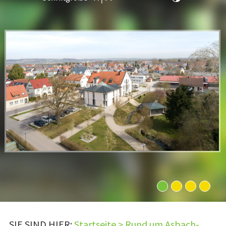
1
2
3
4
SIE SIND HIER:
Startseite
>
Rund um Asbach-