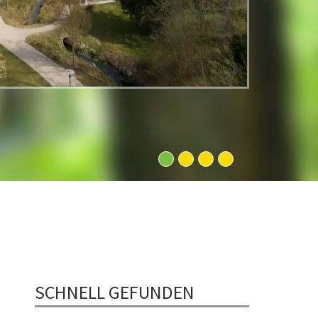
1
2
3
4
SCHNELL GEFUNDEN