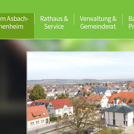
m Asbach-
Rathaus &
Verwaltung &
B
menheim
Service
Gemeinderat
P