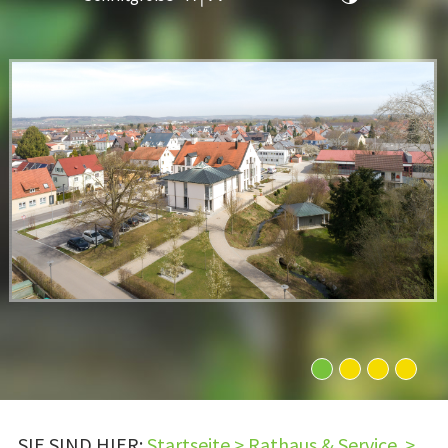
1
2
3
4
SIE SIND HIER:
Startseite
>
Rathaus & Service
>