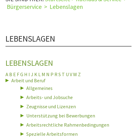
Bürgerservice
>
Lebenslagen
LEBENSLAGEN
LEBENSLAGEN
A
B
E
F
G
H
I
J
K
L
M
N
P
R
S
T
U
V
W
Z
Arbeit und Beruf
Allgemeines
Arbeits- und Jobsuche
Zeugnisse und Lizenzen
Unterstützung bei Bewerbungen
Arbeitsrechtliche Rahmenbedingungen
Spezielle Arbeitsformen