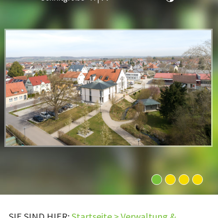
1
2
3
4
SIE SIND HIER:
Startseite
>
Verwaltung &