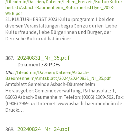
/fileadmin/Dateien/Dateien/Leben_Freizeit/Kultur/Kultur
herbst/Asbach-Baumenheim_Kulturherbstflyer_2023-
WEB.pdf
21. KULTURHERBST 2023 Kulturprogramm 1 bei den
diversen Veranstaltungen begrüßen zu dürfen. Liebe
Kulturfreunde, liebe Bürgerinnen und Bürger, der
Deutsche Kulturrat hat in einer…
20240831_Nr_35.pdf
367.
Dokumente & PDFs
URL:
/fileadmin/Dateien/Dateien/Asbach-
Baeumenheim/Amtsblatt/2024/20240831_Nr_35.pdf
Amtsblatt Gemeinde Asbach-Bäumenheim
Herausgeber: Gemeindeverwaltung, Rathausplatz 1,
86663 Asbach-Bäumenheim Telefon: (0906) 2969-502, Fax:
(0906) 2969-751 Internet: www.asbach-baeumenheim.de
Druck:…
20240824_Nr_34.pdf
368.