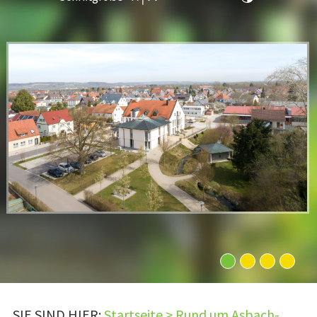
1
2
3
4
SIE SIND HIER:
Startseite
>
Rund um Asbach-