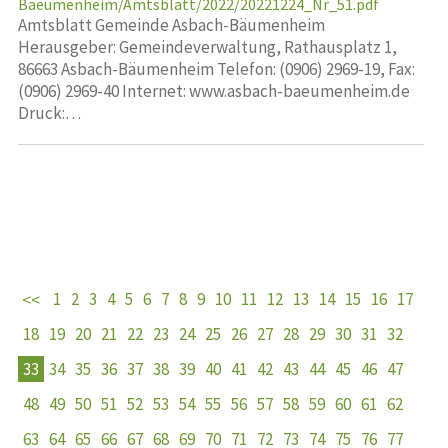
Baeumenheim/Amtsblatt/2022/20221224_Nr_51.pdf
Amtsblatt Gemeinde Asbach-Bäumenheim
Herausgeber: Gemeindeverwaltung, Rathausplatz 1,
86663 Asbach-Bäumenheim Telefon: (0906) 2969-19, Fax:
(0906) 2969-40 Internet: www.asbach-baeumenheim.de
Druck:…
1
2
3
4
5
6
7
8
9
10
11
12
13
14
15
16
17
18
19
20
21
22
23
24
25
26
27
28
29
30
31
32
33
34
35
36
37
38
39
40
41
42
43
44
45
46
47
48
49
50
51
52
53
54
55
56
57
58
59
60
61
62
63
64
65
66
67
68
69
70
71
72
73
74
75
76
77