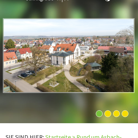
1
2
3
4
SIE SIND HIER:
Startseite
>
Rund um Asbach-