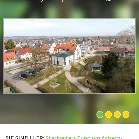
1
2
3
4
SIE SIND HIER:
Startseite
>
Rund um Asbach-