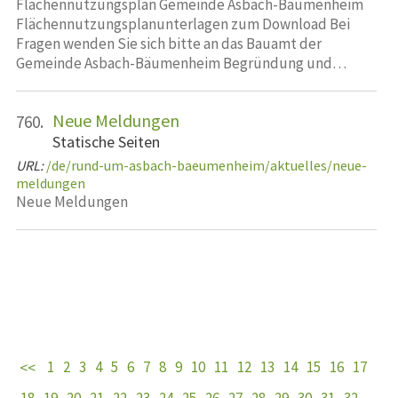
Flächennutzungsplan Gemeinde Asbach-Bäumenheim
Flächennutzungsplanunterlagen zum Download Bei
Fragen wenden Sie sich bitte an das Bauamt der
Gemeinde Asbach-Bäumenheim Begründung und…
Neue Meldungen
760.
Statische Seiten
URL:
/de/rund-um-asbach-baeumenheim/aktuelles/neue-
meldungen
Neue Meldungen
1
2
3
4
5
6
7
8
9
10
11
12
13
14
15
16
17