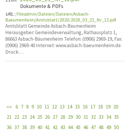
Dokumente & PDFs
URL:
/fileadmin/Dateien/Dateien/Asbach-
Baeumenheim/Amtsblatt/2020/2020_03_21_Nr_12.pdf
Amtsblatt Gemeinde Asbach-Bäumenheim
Herausgeber: Gemeindeverwaltung, Rathausplatz 1,
86663 Asbach-Bäumenheim Telefon: (0906) 2969-19, Fax:
(0906) 2969-40 Internet: www.asbach-baeumenheim.de
Druck:…
6
7
8
9
10
11
12
13
14
15
16
17
18
19
20
21
22
23
24
25
26
27
28
29
30
31
32
33
34
35
36
37
38
39
40
41
42
43
44
45
46
47
48
49
50