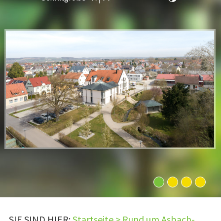
1
2
3
4
SIE SIND HIER:
Startseite
>
Rund um Asbach-