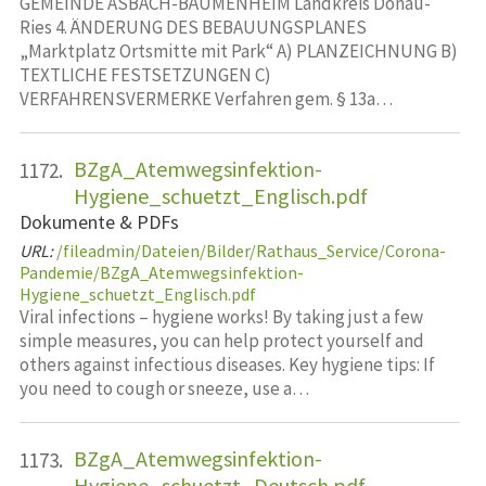
GEMEINDE ASBACH-BÄUMENHEIM Landkreis Donau-
Ries 4. ÄNDERUNG DES BEBAUUNGSPLANES
„Marktplatz Ortsmitte mit Park“ A) PLANZEICHNUNG B)
TEXTLICHE FESTSETZUNGEN C)
VERFAHRENSVERMERKE Verfahren gem. § 13a…
BZgA_Atemwegsinfektion-
1172.
Hygiene_schuetzt_Englisch.pdf
Dokumente & PDFs
URL:
/fileadmin/Dateien/Bilder/Rathaus_Service/Corona-
Pandemie/BZgA_Atemwegsinfektion-
Hygiene_schuetzt_Englisch.pdf
Viral infections – hygiene works! By taking just a few
simple measures, you can help protect yourself and
others against infectious diseases. Key hygiene tips: If
you need to cough or sneeze, use a…
BZgA_Atemwegsinfektion-
1173.
Hygiene_schuetzt_Deutsch.pdf