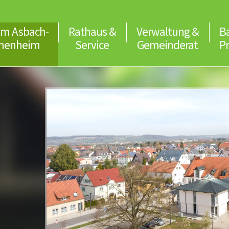
m Asbach-
Rathaus &
Verwaltung &
B
menheim
Service
Gemeinderat
P