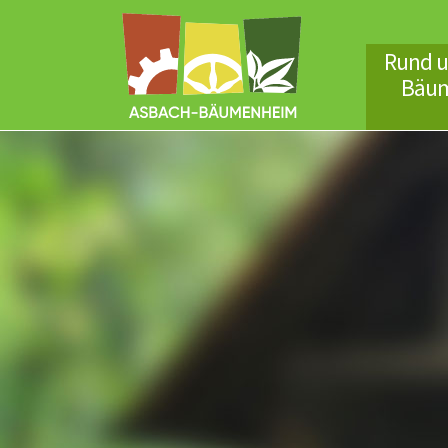
Rund u
Bäu