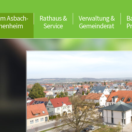
m Asbach-
Rathaus &
Verwaltung &
B
menheim
Service
Gemeinderat
P