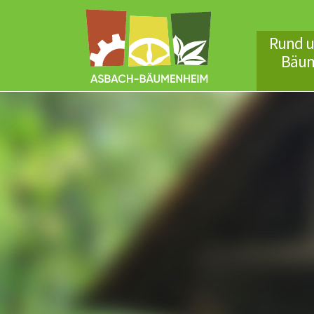
Rund u
Bäu