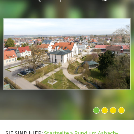
1
2
3
4
SIE SIND HIER:
Startseite
>
Rund um Asbach-