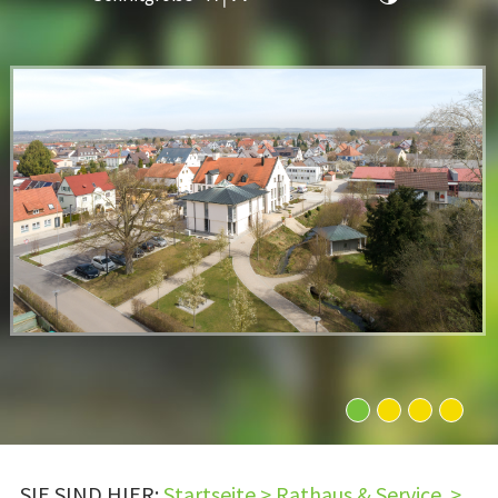
1
2
3
4
SIE SIND HIER:
Startseite
>
Rathaus & Service
>