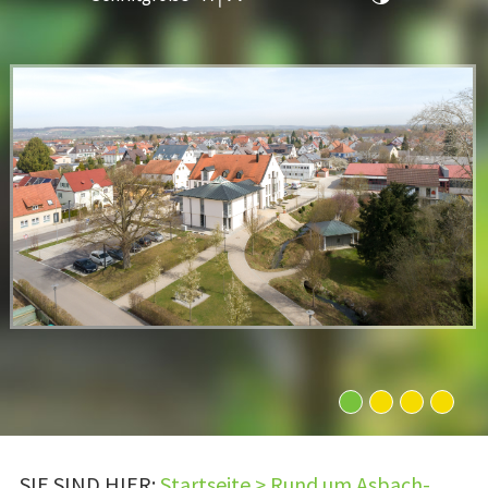
1
2
3
4
SIE SIND HIER:
Startseite
>
Rund um Asbach-