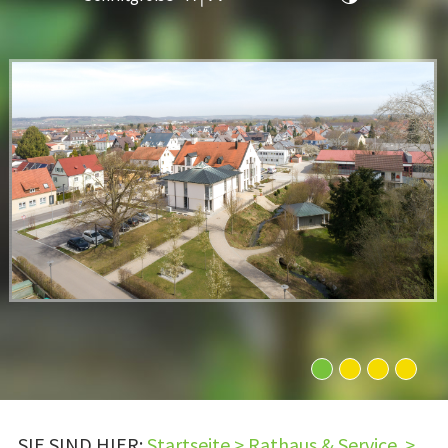
1
2
3
4
SIE SIND HIER:
Startseite
>
Rathaus & Service
>