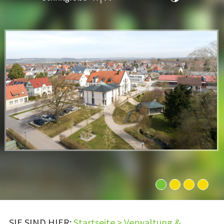
1
2
3
4
SIE SIND HIER:
Startseite
>
Verwaltung &