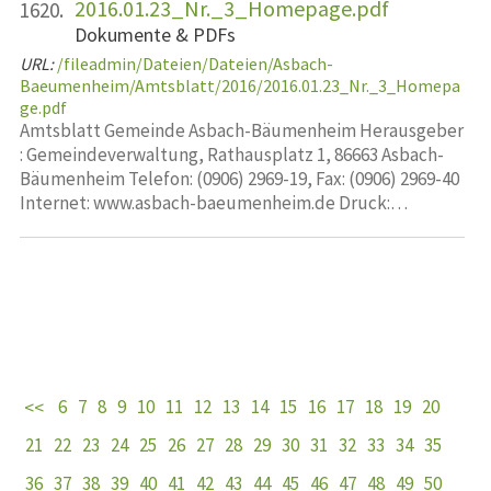
2016.01.23_Nr._3_Homepage.pdf
1620.
Dokumente & PDFs
URL:
/fileadmin/Dateien/Dateien/Asbach-
Baeumenheim/Amtsblatt/2016/2016.01.23_Nr._3_Homepa
ge.pdf
Amtsblatt Gemeinde Asbach-Bäumenheim Herausgeber
: Gemeindeverwaltung, Rathausplatz 1, 86663 Asbach-
Bäumenheim Telefon: (0906) 2969-19, Fax: (0906) 2969-40
Internet: www.asbach-baeumenheim.de Druck:…
6
7
8
9
10
11
12
13
14
15
16
17
18
19
20
21
22
23
24
25
26
27
28
29
30
31
32
33
34
35
36
37
38
39
40
41
42
43
44
45
46
47
48
49
50