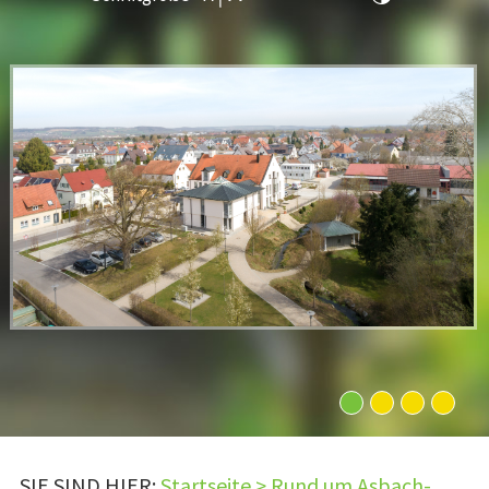
1
2
3
4
SIE SIND HIER:
Startseite
>
Rund um Asbach-